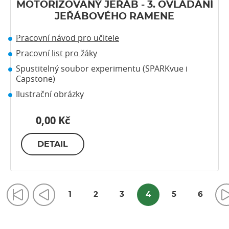
MOTORIZOVANÝ JEŘÁB - 3. OVLÁDÁNÍ
JEŘÁBOVÉHO RAMENE
Pracovní návod pro učitele
Pracovní list pro žáky
Spustitelný soubor experimentu (SPARKvue i
Capstone)
Ilustrační obrázky
0,00 Kč
DETAIL
1
2
3
4
5
6