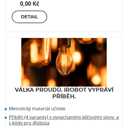
0,00 Kč
DETAIL
VÁLKA PROUDŮ. IROBOT VYPRÁVÍ
PŘÍBĚH.
Metodický materiál učitele
Příběh (4 varianty) s vynechanými klíčovými slovy a
s kódy pro iRobota