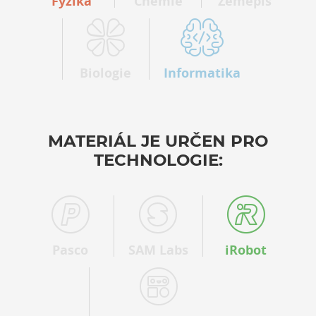
Fyzika
Chemie
Zeměpis
Biologie
Informatika
MATERIÁL JE URČEN PRO
TECHNOLOGIE:
Pasco
SAM Labs
iRobot