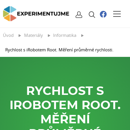
Úvod
Materiály
Informatika
Rychlost s iRobotem Root. Měření průměrné rychlosti.
RYCHLOST S
IROBOTEM ROOT.
MĚŘENÍ