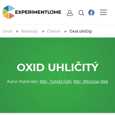
Úvod
Materiály
Chemie
Oxid uhličitý
OXID UHLIČITÝ
Autor materiálu:
Mgr. Tomáš Feltl
,
Mgr. Miroslav Jílek