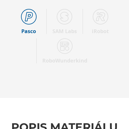
Pasco
SAM Labs
iRobot
RoboWunderkind
POPIS MATERIÁLU