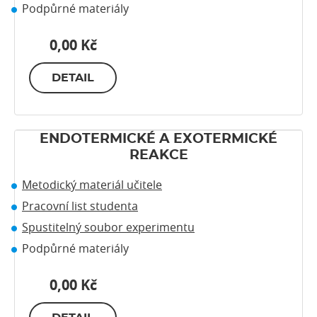
Podpůrné materiály
0,00 Kč
DETAIL
ENDOTERMICKÉ A EXOTERMICKÉ
REAKCE
Metodický materiál učitele
Pracovní list studenta
Spustitelný soubor experimentu
Podpůrné materiály
0,00 Kč