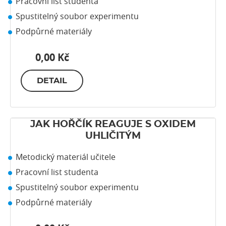
Pracovní list studenta
Spustitelný soubor experimentu
Podpůrné materiály
0,00 Kč
DETAIL
JAK HOŘČÍK REAGUJE S OXIDEM
UHLIČITÝM
Metodický materiál učitele
Pracovní list studenta
Spustitelný soubor experimentu
Podpůrné materiály