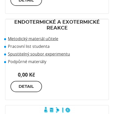
DETAIL
ENDOTERMICKÉ A EXOTERMICKÉ
REAKCE
Metodický materiál učitele
Pracovní list studenta
Spustitelný soubor experimentu
Podpůrné materiály
0,00 Kč
DETAIL