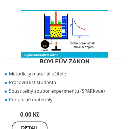
BOYLEŮV ZÁKON
Metodický materiál učitele
Pracovní list studenta
Spustitelný soubor experimentu (SPARKvue)
Podpůrné materiály
0,00 Kč
DETAIL