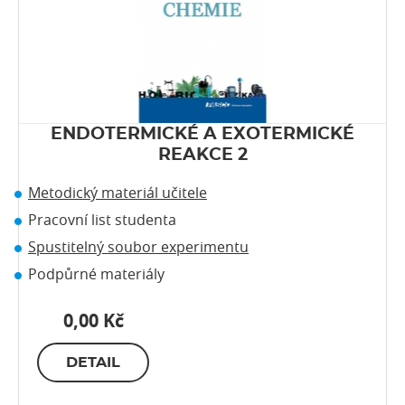
ENDOTERMICKÉ A EXOTERMICKÉ
REAKCE 2
Metodický materiál učitele
Pracovní list studenta
Spustitelný soubor experimentu
Podpůrné materiály
0,00 Kč
DETAIL