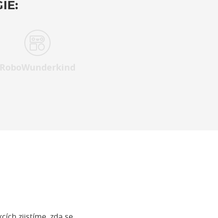
IE:
RoboWunderkind
cích zjistíme, zda se