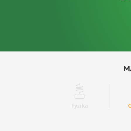
M
Fyzika