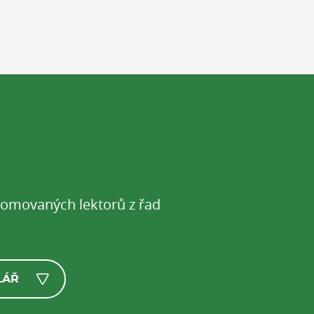
enomovaných lektorů z řad
LÁŘ