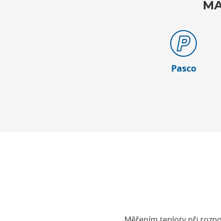
MA
Pasco
Měřením teploty při rozpou