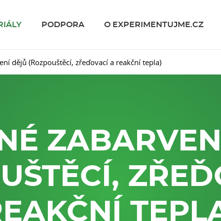
RIÁLY
PODPORA
O EXPERIMENTUJME.CZ
ní dějů (Rozpouštěcí, zřeďovací a reakční tepla)
NÉ ZABARVEN
UŠTĚCÍ, ZŘEĎ
EAKČNÍ TEPL