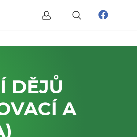
Í DĚJŮ
OVACÍ A
A)