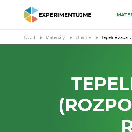
MATE
Úvod
Materiály
Chemie
Tepelné zabarve
TEPEL
(ROZPO
R