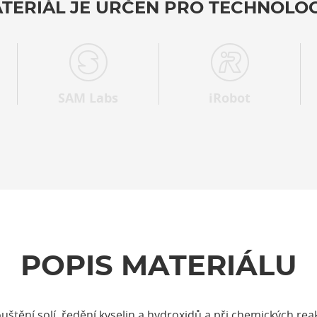
TERIÁL JE URČEN PRO TECHNOLOG
SAM Labs
iRobot
POPIS MATERIÁLU
štění solí, ředění kyselin a hydroxidů a při chemických reak