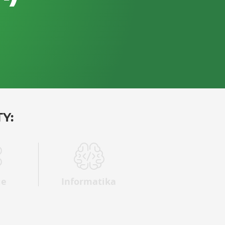
Y:
ie
Informatika