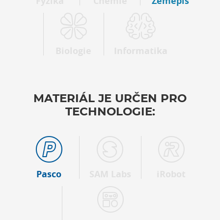
Fyzika
Chemie
Zeměpis
Biologie
Informatika
MATERIÁL JE URČEN PRO
TECHNOLOGIE:
Pasco
SAM Labs
iRobot