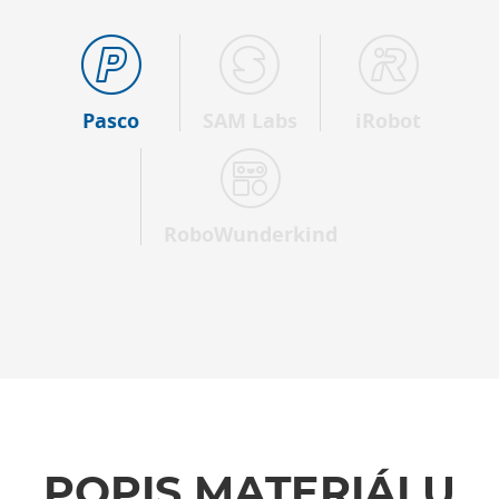
Pasco
SAM Labs
iRobot
RoboWunderkind
POPIS MATERIÁLU