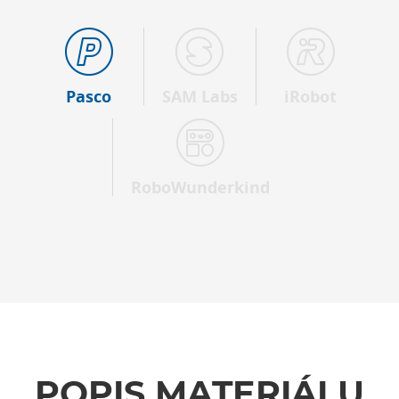
Pasco
SAM Labs
iRobot
RoboWunderkind
POPIS MATERIÁLU