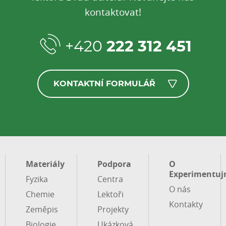
kontaktovat!
+420
222 312 451
KONTAKTNÍ FORMULÁŘ
Materiály
Podpora
O
Experimentuj
Fyzika
Centra
O nás
Chemie
Lektoři
Kontakty
Zeměpis
Projekty
Biologie
Ukázková