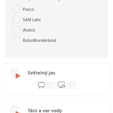
Pasco
SAM Labs
iRobot
RoboWunderkind
Světelný jas
Tání a var vody