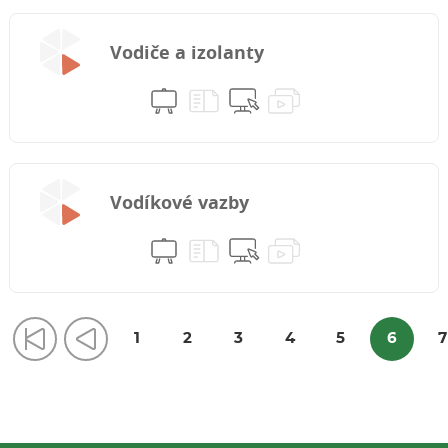
Vodiče a izolanty
Vodíkové vazby
1
2
3
4
5
6
7