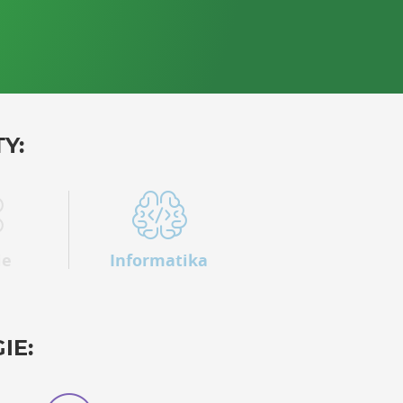
Y:
ie
Informatika
IE: