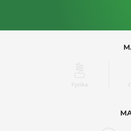
M
Fyzika
MA