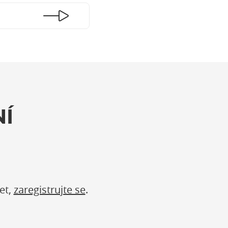
Í
et,
zaregistrujte se
.