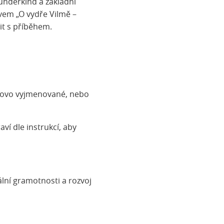
nderkind a základní
zvem „O vydře Vilmě –
mit s příběhem.
 slovo vyjmenované, nebo
í dle instrukcí, aby
lní gramotnosti a rozvoj