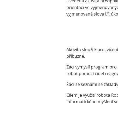
Uvedená aktivita předpok
orientaci ve vyjmenovaných
vyjmenovaná slova I.“, úk
Aktivita slouží k procviče
příbuzné.
Žáci vymyslí program pro 
robot pomocí čidel reagov
Žáci se seznámí se zákla
Cílem je využití robota R
informatického myšlení ve