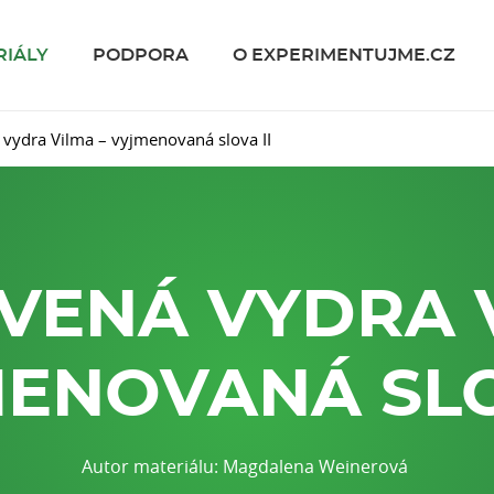
RIÁLY
PODPORA
O EXPERIMENTUJME.CZ
vydra Vilma – vyjmenovaná slova II
VENÁ VYDRA V
ENOVANÁ SLO
Autor materiálu: Magdalena Weinerová