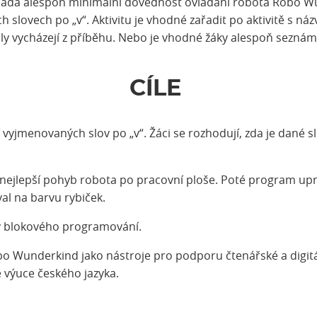
ládá alespoň minimální dovednost ovládání robota Robo Wu
 slovech po „v“. Aktivitu je vhodné zařadit po aktivitě s ná
oly vycházejí z příběhu. Nebo je vhodné žáky alespoň sezná
CÍLE
ní vyjmenovaných slov po „v“. Žáci se rozhodují, zda je dané
nejlepší pohyb robota po pracovní ploše. Poté program uprav
al na barvu rybiček.
dy blokového programování.
obo Wunderkind jako nástroje pro podporu čtenářské a digitá
 výuce českého jazyka.