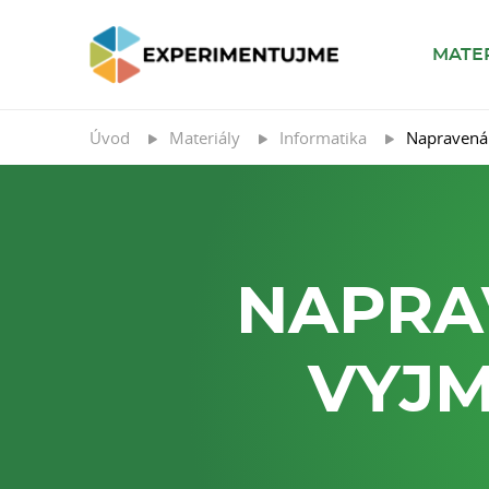
MATE
Úvod
Materiály
Informatika
Napravená 
NAPRA
VYJM