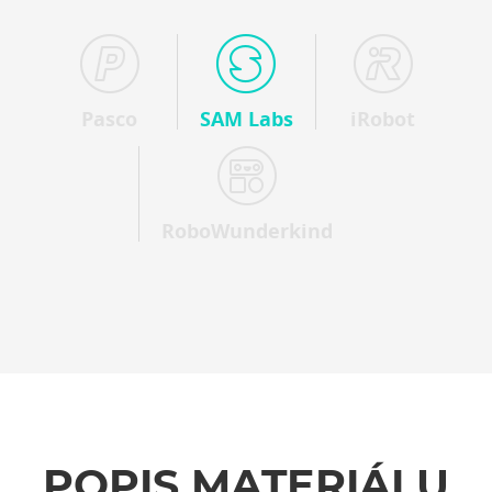
Pasco
SAM Labs
iRobot
RoboWunderkind
POPIS MATERIÁLU