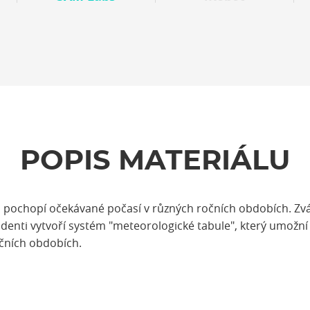
POPIS MATERIÁLU
i pochopí očekávané počasí v různých ročních obdobích. Zv
tudenti vytvoří systém "meteorologické tabule", který umožní 
očních obdobích.