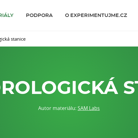
RIÁLY
PODPORA
O EXPERIMENTUJME.CZ
ická stanice
ROLOGICKÁ S
Autor materiálu:
SAM Labs