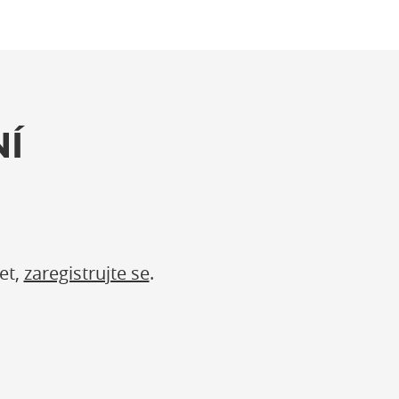
Í
et,
zaregistrujte se
.