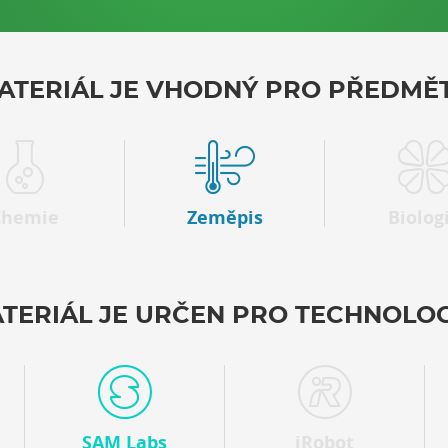
ATERIÁL JE VHODNÝ PRO PŘEDMĚT
Chemie
Zeměpis
Biolog
TERIÁL JE URČEN PRO TECHNOLOG
SAM Labs
iRobot