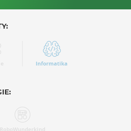
Y:
ie
Informatika
IE:
RoboWunderkind