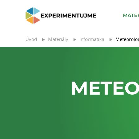
MATE
Úvod
Materiály
Informatika
Meteorolog
METEO