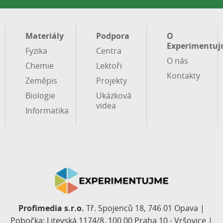
Materiály
Podpora
O
Experimentuj
Fyzika
Centra
O nás
Chemie
Lektoři
Kontakty
Zeměpis
Projekty
Biologie
Ukázková
videa
Informatika
Profimedia s.r.o.
Tř. Spojenců 18, 746 01 Opava |
Pobočka: Litevská 1174/8, 100 00 Praha 10 - Vršovice |