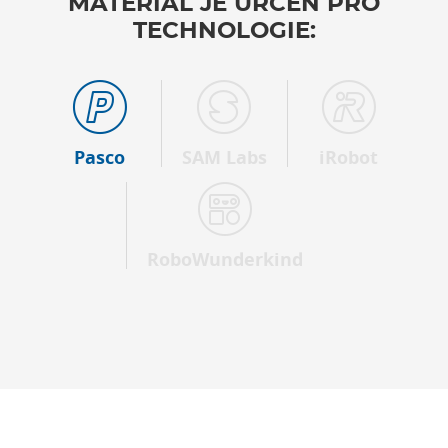
MATERIÁL JE URČEN PRO
TECHNOLOGIE:
Pasco
SAM Labs
iRobot
RoboWunderkind